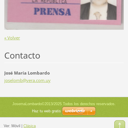
« Volver
Contacto
José María Lombardo
joselomb
@vera.co
m.uy
JosemaLombardo©2013/2025 Todos los derechos reservados.
Haz tu web gratis
Ver:
Móvil
|
Clásica