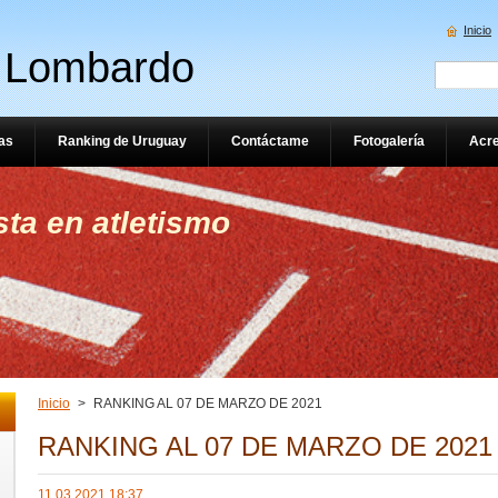
Inicio
 Lombardo
ias
Ranking de Uruguay
Contáctame
Fotogalería
Acre
sta en atletismo
Inicio
>
RANKING AL 07 DE MARZO DE 2021
RANKING AL 07 DE MARZO DE 2021
11.03.2021 18:37