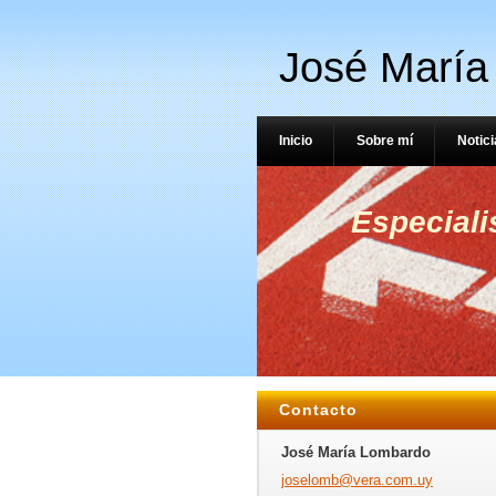
José María
Inicio
Sobre mí
Notic
Especiali
Contacto
José María Lombardo
joselomb
@vera.co
m.uy