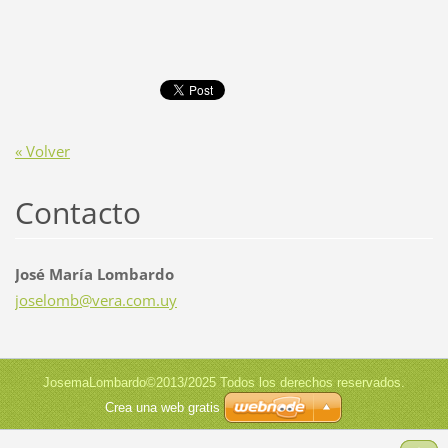
« Volver
Contacto
José María Lombardo
joselomb
@vera.co
m.uy
JosemaLombardo©2013/2025 Todos los derechos reservados.
Crea una web gratis