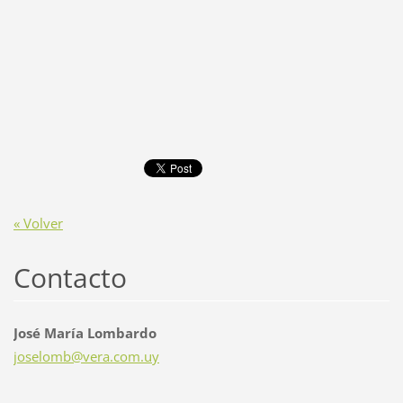
« Volver
Contacto
José María Lombardo
joselomb
@vera.co
m.uy